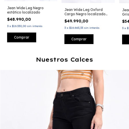
Jean Wide Leg Negro
Jean Wide Leg Oxford
Jea
estático localizado
Cargo Negro localizado
Gris
Soft Black
$48.990,00
$49.990,00
$5
3
x
$16.330,00
sin interés
3
x
$16.663,33
sin interés
3
x
$
Comprar
Comprar
Nuestros Calces